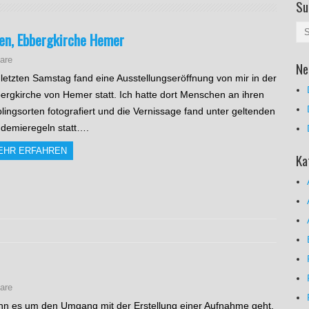
Su
fen, Ebbergkirche Hemer
are
Ne
letzten Samstag fand eine Ausstellungseröffnung von mir in der
ergkirche von Hemer statt. Ich hatte dort Menschen an ihren
blingsorten fotografiert und die Vernissage fand unter geltenden
demieregeln statt….
EHR ERFAHREN
Ka
are
n es um den Umgang mit der Erstellung einer Aufnahme geht,