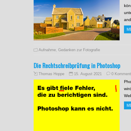
kön
unt
and
M
Aufnahme
,
Gedanken zur Fotografie
Die Rechtschreibprüfung in Photoshop
15. August 2021
0 Komment
Thomas Hoppe
Pho
wir
Web
M