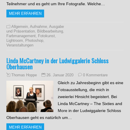
Teilnehmer und es geht um Ihre Fotografie. Welche…
MEHR ERFAHREN
Allgemein
,
Aufnahme
,
Ausgabe
und Präsentation
,
Bildbearbeitung
,
Farbmanagement
,
Fotokunst
,
Lightroom
,
Photoshop
,
Veranstaltungen
Linda McCartney in der Ludwiggalerie Schloss
Oberhausen
26. Januar 2020
0 Kommentare
Thomas Hoppe
Gleich zu Jahresbeginn gibt es eine
Fotoausstellung, die mich in
zweierlei Hinsicht begeistert. Bei
Linda McCartney – The Sixties and
More in der Ludwiggalerie Schloss
Oberhausen geht es natürlich um…
MEHR ERFAHREN