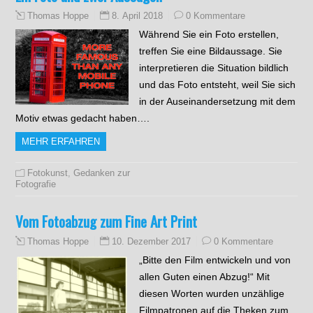
8. April 2018
0 Kommentare
Thomas Hoppe
Während Sie ein Foto erstellen,
treffen Sie eine Bildaussage. Sie
interpretieren die Situation bildlich
und das Foto entsteht, weil Sie sich
in der Auseinandersetzung mit dem
Motiv etwas gedacht haben….
MEHR ERFAHREN
Fotokunst
,
Gedanken zur
Fotografie
Vom Fotoabzug zum Fine Art Print
10. Dezember 2017
0 Kommentare
Thomas Hoppe
„Bitte den Film entwickeln und von
allen Guten einen Abzug!“ Mit
diesen Worten wurden unzählige
Filmpatronen auf die Theken zum