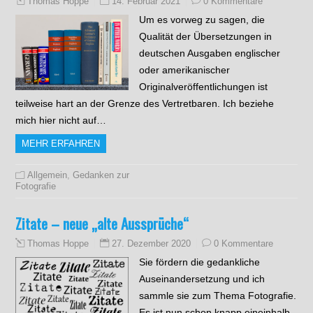
14. Februar 2021
0 Kommentare
Thomas Hoppe
Um es vorweg zu sagen, die
Qualität der Übersetzungen in
deutschen Ausgaben englischer
oder amerikanischer
Originalveröffentlichungen ist
teilweise hart an der Grenze des Vertretbaren. Ich beziehe
mich hier nicht auf…
MEHR ERFAHREN
Allgemein
,
Gedanken zur
Fotografie
Zitate – neue „alte Aussprüche“
27. Dezember 2020
0 Kommentare
Thomas Hoppe
Sie fördern die gedankliche
Auseinandersetzung und ich
sammle sie zum Thema Fotografie.
Es ist nun schon knapp eineinhalb