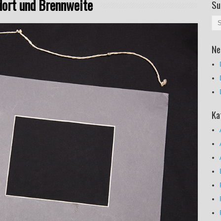
dort und Brennweite
Su
Ne
Ka