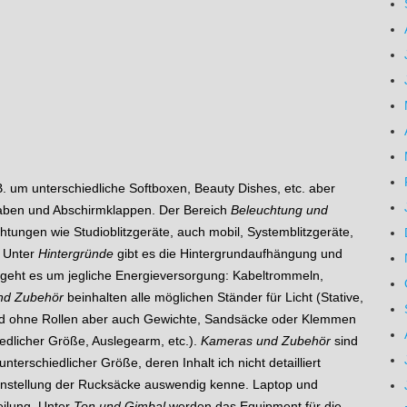
. um unterschiedliche Softboxen, Beauty Dishes, etc. aber
Waben und Abschirmklappen. Der Bereich
Beleuchtung und
tungen wie Studioblitzgeräte, auch mobil, Systemblitzgeräte,
. Unter
Hintergründe
gibt es die Hintergrundaufhängung und
geht es um jegliche Energieversorgung: Kabeltrommeln,
und Zubehör
beinhalten alle möglichen Ständer für Licht (Stative,
und ohne Rollen aber auch Gewichte, Sandsäcke oder Klemmen
iedlicher Größe, Auslegearm, etc.).
Kameras und Zubehör
sind
nterschiedlicher Größe, deren Inhalt ich nicht detailliert
enstellung der Rucksäcke auswendig kenne. Laptop und
ilung. Unter
Ton und Gimbal
werden das Equipment für die