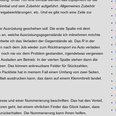
Gimbal und sein Zubehör aufgeführt.
Allgemeines Zubehör
reigabeerklärungen, etc. Und es gibt noch eine Zeile zur
der Ausrüstung geschehen soll. Die erste Spalte mit dem
ich an, welche Ausrüstungsgegenstände ich mitnehmen möchte.
rbeite ich das Verladen der Gegenstände ab. Das
R
in der
chen nach dem Job wieder zum
Rücktransport
ins Auto verladen
r noch nie vor dem Problem gestanden, irgendetwas vergessen
usladen am Betrieb. In der vierten Spalte stehen dann die
en. Das können ankreuzbare Felder für Stückzahlen,
ackliste hat in meinem Fall einen Umfang von zwei Seiten,
 Blatt ausdrucken kann, das dann auf einem Klemmbrett landet.
dresse und einer Nummerierung beschriften. Das hat den Vorteil,
rloren geht, bei einem ehrlichen Finder das Glück haben, dass
 zurückerhalten. Die Nummerierung kann Ihnen helfen,